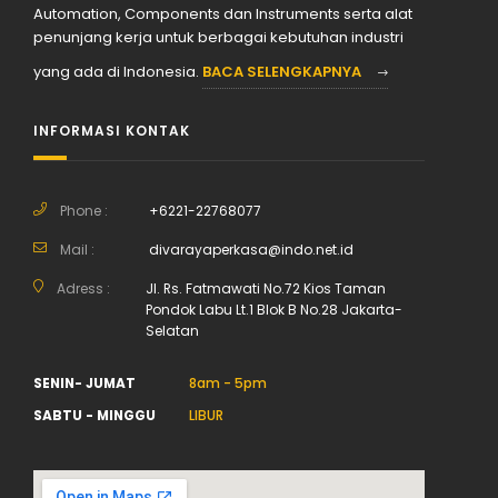
Automation, Components dan Instruments serta alat
penunjang kerja untuk berbagai kebutuhan industri
yang ada di Indonesia.
BACA SELENGKAPNYA
INFORMASI KONTAK
Phone :
+6221-22768077
Mail :
divarayaperkasa@indo.net.id
Adress :
Jl. Rs. Fatmawati No.72 Kios Taman
Pondok Labu Lt.1 Blok B No.28 Jakarta-
Selatan
SENIN- JUMAT
8am - 5pm
SABTU - MINGGU
LIBUR