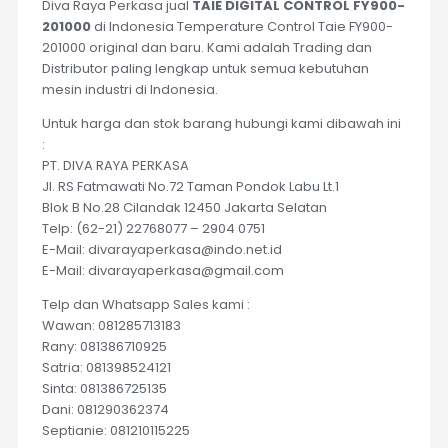
Diva Raya Perkasa jual
TAIE DIGITAL CONTROL FY900-
201000
di Indonesia Temperature Control Taie FY900-
201000 original dan baru. Kami adalah Trading dan
Distributor paling lengkap untuk semua kebutuhan
mesin industri di Indonesia.
Untuk harga dan stok barang hubungi kami dibawah ini
:
PT. DIVA RAYA PERKASA
Jl. RS Fatmawati No.72 Taman Pondok Labu Lt.1
Blok B No.28 Cilandak 12450 Jakarta Selatan
Telp: (62-21) 22768077 – 2904 0751
E-Mail: divarayaperkasa@indo.net.id
E-Mail: divarayaperkasa@gmail.com
Telp dan Whatsapp Sales kami :
Wawan: 081285713183
Rany: 081386710925
Satria: 081398524121
Sinta: 081386725135
Dani: 081290362374
Septianie: 081210115225