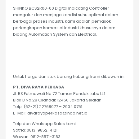
SHINKO BCS2R00-00 Digital Indicating Controller
mengatur dan menjaga kondisi suhu optimal dalam
berbagai proses industri. Kami adalah pemasok
perlengkapan komersial Industri khususnya dalam
bidang Automation System dan Electrical.
Untuk harga dan stok barang hubungi kami dibawah ini:
PT. DIVA RAYA PERKASA
Jl. RS Fatmawati No.72 Taman Pondok Labu Lt.1
Blok B No.28 Cilandak 12450 Jakarta Selatan
Telp: (62-21) 22768077 – 2904 0751
E-Mail: divarayaperkasa@indo.net.id
Telp dan Whatsapp Sales kami :
Satria: 0813-9852-4121
Wawan: 0812-8571-3183