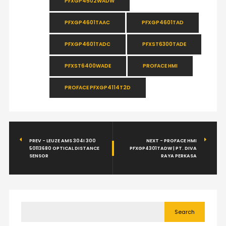
PFXGP4502WADW
PFXGP4601TAAC
PFXGP4601TAD
PFXGP4601TADC
PFXST6300TADE
PFXST6400WADE
PROFACE HMI
PROFACE PFXGP4114T2D
PREV - LEUZE AMS 304I 300
NEXT - PROFACE HMI
50113680 OPTICAL DISTANCE
PFXGP4301TADW | PT. DIVA
SENSOR
RAYA PERKASA
Search