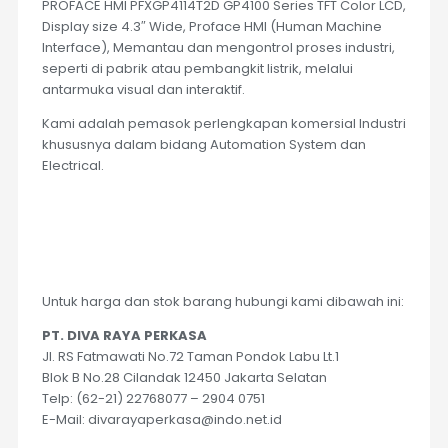
PROFACE HMI PFXGP4114T2D GP4100 Series TFT Color LCD,
Display size 4.3″ Wide, Proface HMI (Human Machine
Interface), Memantau dan mengontrol proses industri,
seperti di pabrik atau pembangkit listrik, melalui
antarmuka visual dan interaktif.
Kami adalah pemasok perlengkapan komersial Industri
khususnya dalam bidang Automation System dan
Electrical.
Untuk harga dan stok barang hubungi kami dibawah ini:
PT. DIVA RAYA PERKASA
Jl. RS Fatmawati No.72 Taman Pondok Labu Lt.1
Blok B No.28 Cilandak 12450 Jakarta Selatan
Telp: (62-21) 22768077 – 2904 0751
E-Mail: divarayaperkasa@indo.net.id