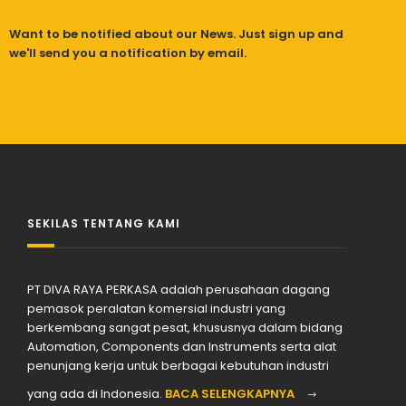
Want to be notified about our News. Just sign up and
we'll send you a notification by email.
SEKILAS TENTANG KAMI
PT DIVA RAYA PERKASA adalah perusahaan dagang
pemasok peralatan komersial industri yang
berkembang sangat pesat, khususnya dalam bidang
Automation, Components dan Instruments serta alat
penunjang kerja untuk berbagai kebutuhan industri
yang ada di Indonesia.
BACA SELENGKAPNYA