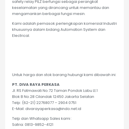
safety relay PILZ berfungsi sebagai perangkat
keselamatan yang dirancang untuk memantau dan
mengamankan berbagai fungsi mesin.
Kami adalah pemasok perlengkapan komersial Industri
khususnya dalam bidang Automation System dan
Electrical.
Untuk harga dan stok barang hubungi kami dibawah ini:
PT. DIVA RAYA PERKASA
Jl. RS Fatmawati No.72 Taman Pondok Labu Lt.1
Blok B No.28 Cilandak 12450 Jakarta Selatan
Telp: (62-21) 22768077 – 2904 0751
E-Mail: divarayaperkasa@indo.net.id
Telp dan Whatsapp Sales kami :
Satria: 0813-9852-4121