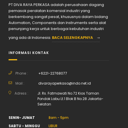
PT DIVA RAYA PERKASA adalah perusahaan dagang
pemasok peralatan komersial industri yang
berkembang sangat pesat, khususnya dalam bidang
Automation, Components dan Instruments serta alat
penunjang kerja untuk berbagai kebutuhan industri
yang ada di Indonesia.
BACA SELENGKAPNYA
INFORMASI KONTAK
Phone :
+6221-22768077
Mail :
divarayaperkasa@indo.net.id
Adress :
Jl. Rs. Fatmawati No.72 Kios Taman
Pondok Labu Lt.1 Blok B No.28 Jakarta-
Selatan
SENIN- JUMAT
8am - 5pm
SABTU - MINGGU
LIBUR