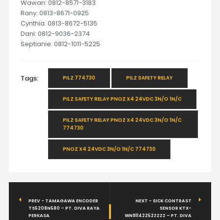
Wawan: 0812-8571-3183
Rany: 0813-8671-0925
Cynthia: 0813-8672-5135
Dani: 0812-9036-2374
Septianie: 0812-1011-5225
Tags:
PILZ 774730
PILZ SAFETY RELAY
PILZ SAFETY RELAY PNOZ X4 24VDC 3N/O 1N/C
PILZ SAFETY RELAY PNOZ X4 24VDC 3N/O 1N/C
774730
PNOZ X4 24VDC 3N/O 1N/C 774730
PREV - TAMAGAWA ENCODER
NEXT - SICK CONTRAST
TS5208N580 – PT. DIVA RAYA
SENSOR KTX-
PERKASA
WN91142252ZZZZ – PT. DIVA