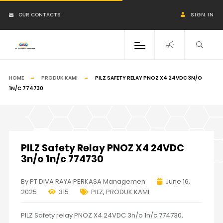
OUR CONTACTS
SIGN IN
HOME
PRODUK KAMI
PILZ SAFETY RELAY PNOZ X4 24VDC 3N/O
1N/C 774730
PILZ Safety Relay PNOZ X4 24VDC
3n/o 1n/c 774730
By PT DIVA RAYA PERKASA Managemen
June 16,
2025
315
PILZ
,
PRODUK KAMI
PILZ Safety relay PNOZ X4 24VDC 3n/o 1n/c 774730,