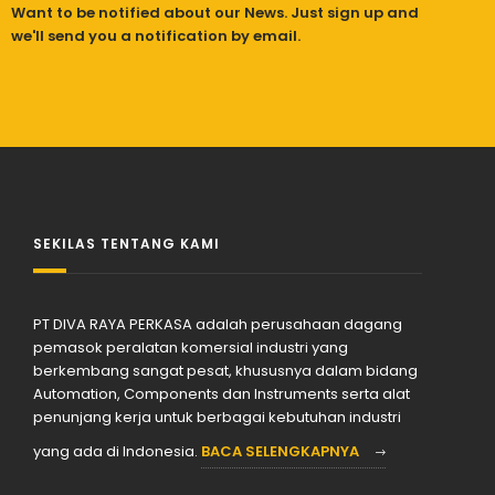
Want to be notified about our News. Just sign up and
we'll send you a notification by email.
SEKILAS TENTANG KAMI
PT DIVA RAYA PERKASA adalah perusahaan dagang
pemasok peralatan komersial industri yang
berkembang sangat pesat, khususnya dalam bidang
Automation, Components dan Instruments serta alat
penunjang kerja untuk berbagai kebutuhan industri
yang ada di Indonesia.
BACA SELENGKAPNYA