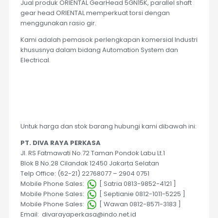
Jual produk ORIENTAL GearHead 5GN15K, parallel shaft
gear head ORIENTAL memperkuat torsi dengan
menggunakan rasio gir.
Kami adalah pemasok perlengkapan komersial Industri
khususnya dalam bidang Automation System dan
Electrical.
Untuk harga dan stok barang hubungi kami dibawah ini:
PT. DIVA RAYA PERKASA
Jl. RS Fatmawati No.72 Taman Pondok Labu Lt.1
Blok B No.28 Cilandak 12450 Jakarta Selatan
Telp Office: (62-21) 22768077 – 2904 0751
Mobile Phone Sales:
[ Satria 0813-9852-4121 ]
Mobile Phone Sales:
[ Septianie 0812-1011-5225 ]
Mobile Phone Sales:
[ Wawan 0812-8571-3183 ]
Email: divarayaperkasa@indo.net.id