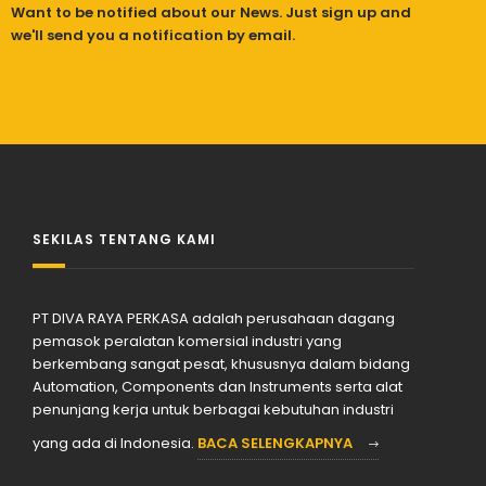
Want to be notified about our News. Just sign up and
we'll send you a notification by email.
SEKILAS TENTANG KAMI
PT DIVA RAYA PERKASA adalah perusahaan dagang
pemasok peralatan komersial industri yang
berkembang sangat pesat, khususnya dalam bidang
Automation, Components dan Instruments serta alat
penunjang kerja untuk berbagai kebutuhan industri
yang ada di Indonesia.
BACA SELENGKAPNYA