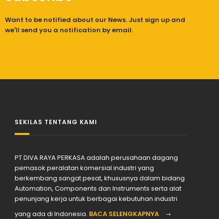
Want to be notified about our News. Just sign up and
we'll send you a notification by email.
SEKILAS TENTANG KAMI
PT DIVA RAYA PERKASA adalah perusahaan dagang
pemasok peralatan komersial industri yang
berkembang sangat pesat, khususnya dalam bidang
Automation, Components dan Instruments serta alat
penunjang kerja untuk berbagai kebutuhan industri
yang ada di Indonesia.
BACA SELENGKAPNYA