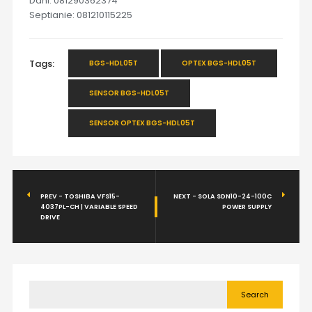
Dani: 081290362374
Septianie: 081210115225
Tags:
BGS-HDL05T
OPTEX BGS-HDL05T
SENSOR BGS-HDL05T
SENSOR OPTEX BGS-HDL05T
PREV - TOSHIBA VFS15-
NEXT - SOLA SDN10-24-100C
4037PL-CH | VARIABLE SPEED
POWER SUPPLY
DRIVE
Search