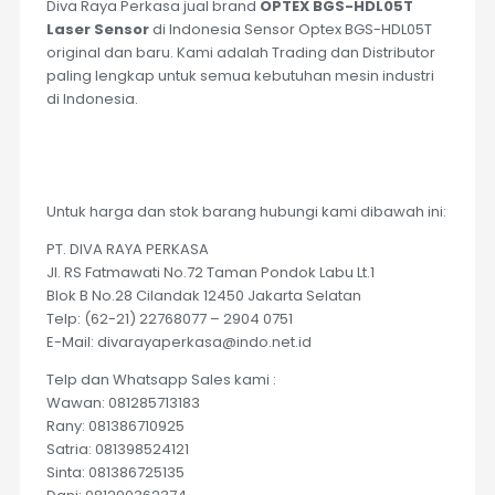
Diva Raya Perkasa jual brand
OPTEX BGS-HDL05T
Laser Sensor
di Indonesia Sensor Optex BGS-HDL05T
original dan baru. Kami adalah Trading dan Distributor
paling lengkap untuk semua kebutuhan mesin industri
di Indonesia.
Untuk harga dan stok barang hubungi kami dibawah ini:
PT. DIVA RAYA PERKASA
Jl. RS Fatmawati No.72 Taman Pondok Labu Lt.1
Blok B No.28 Cilandak 12450 Jakarta Selatan
Telp: (62-21) 22768077 – 2904 0751
E-Mail: divarayaperkasa@indo.net.id
Telp dan Whatsapp Sales kami :
Wawan: 081285713183
Rany: 081386710925
Satria: 081398524121
Sinta: 081386725135