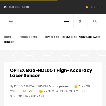
OUR CONTACTS
SIGN IN
HOME
PRODUK KAMI
OPTEX BGS-HDL05T HIGH-ACCURACY LASER
SENSOR
OPTEX BGS-HDL05T High-Accuracy
Laser Sensor
By PT DIVA RAYA PERKASA Managemen
April 29,
2025
568
OPTEX FA | PHOTOELECTRIC
SENSOR
,
PRODUK KAMI