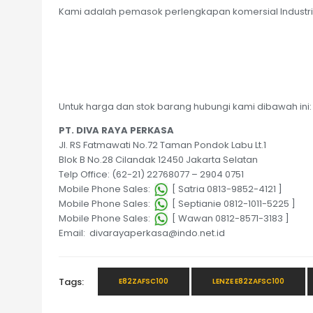
Kami adalah pemasok perlengkapan komersial Industri 
Untuk harga dan stok barang hubungi kami dibawah ini:
PT. DIVA RAYA PERKASA
Jl. RS Fatmawati No.72 Taman Pondok Labu Lt.1
Blok B No.28 Cilandak 12450 Jakarta Selatan
Telp Office: (62-21) 22768077 – 2904 0751
Mobile Phone Sales:
[ Satria 0813-9852-4121 ]
Mobile Phone Sales:
[ Septianie 0812-1011-5225 ]
Mobile Phone Sales:
[ Wawan 0812-8571-3183 ]
Email: divarayaperkasa@indo.net.id
Tags:
E82ZAFSC100
LENZE E82ZAFSC100