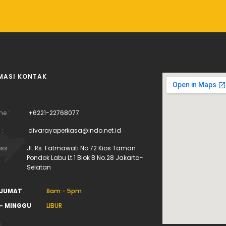
MASI KONTAK
ne :
+6221-22768077
 :
divarayaperkasa@indo.net.id
ss :
Jl. Rs. Fatmawati No.72 Kios Taman
Pondok Labu Lt.1 Blok B No.28 Jakarta-
Selatan
 JUMAT
8am - 5pm
- MINGGU
LIBUR