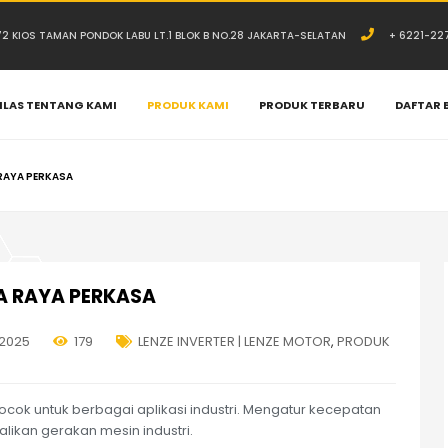
.72 KIOS TAMAN PONDOK LABU LT.1 BLOK B NO.28 JAKARTA-SELATAN
+ 6221-22
ILAS TENTANG KAMI
PRODUK KAMI
PRODUK TERBARU
DAFTAR 
 RAYA PERKASA
VA RAYA PERKASA
 2025
179
LENZE INVERTER | LENZE MOTOR
,
PRODUK
cocok untuk berbagai aplikasi industri. Mengatur kecepatan
alikan gerakan mesin industri.