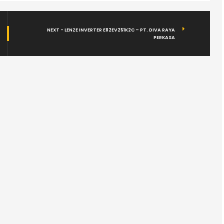
NEXT - LENZE INVERTER E82EV251K2C – PT. DIVA RAYA
PERKASA