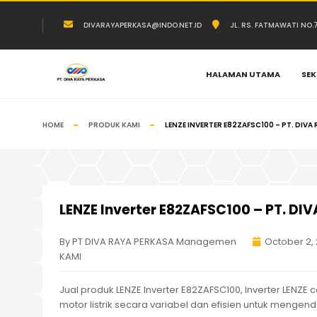
DIVARAYAPERKASA@INDO.NET.ID
JL. RS. FATMAWATI NO
HALAMAN UTAMA
SEK
HOME
PRODUK KAMI
LENZE INVERTER E82ZAFSC100 – PT. DIVA
LENZE Inverter E82ZAFSC100 – PT. DI
By PT DIVA RAYA PERKASA Managemen
October 2,
KAMI
Jual produk LENZE Inverter E82ZAFSC100, Inverter LENZE 
motor listrik secara variabel dan efisien untuk mengend