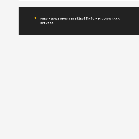
PREV - LENZE INVERTER E82EV551K4C – PT. DIVA RAYA
PERKASA