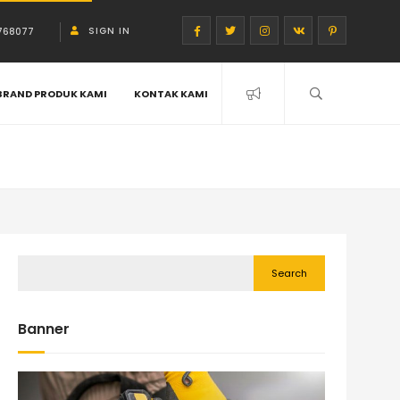
SIGN IN
768077
BRAND PRODUK KAMI
KONTAK KAMI
Search
Banner