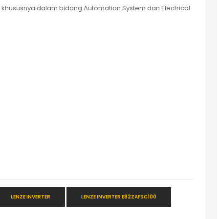
khususnya dalam bidang Automation System dan Electrical.
LENZE INVERTER
LENZE INVERTER E82ZAFSC100