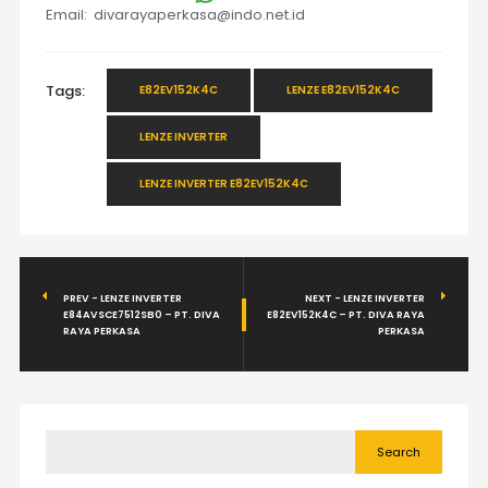
Email: divarayaperkasa@indo.net.id
Tags:
E82EV152K4C
LENZE E82EV152K4C
LENZE INVERTER
LENZE INVERTER E82EV152K4C
PREV - LENZE INVERTER
NEXT - LENZE INVERTER
E84AVSCE7512SB0 – PT. DIVA
E82EV152K4C – PT. DIVA RAYA
RAYA PERKASA
PERKASA
Search