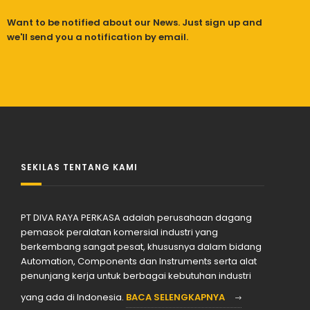
Want to be notified about our News. Just sign up and
we'll send you a notification by email.
SEKILAS TENTANG KAMI
PT DIVA RAYA PERKASA adalah perusahaan dagang
pemasok peralatan komersial industri yang
berkembang sangat pesat, khususnya dalam bidang
Automation, Components dan Instruments serta alat
penunjang kerja untuk berbagai kebutuhan industri
yang ada di Indonesia.
BACA SELENGKAPNYA