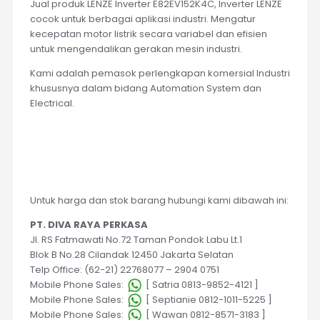
Jual produk LENZE Inverter E82EV152K4C, Inverter LENZE
cocok untuk berbagai aplikasi industri. Mengatur
kecepatan motor listrik secara variabel dan efisien
untuk mengendalikan gerakan mesin industri.
Kami adalah pemasok perlengkapan komersial Industri
khususnya dalam bidang Automation System dan
Electrical.
Untuk harga dan stok barang hubungi kami dibawah ini:
PT. DIVA RAYA PERKASA
Jl. RS Fatmawati No.72 Taman Pondok Labu Lt.1
Blok B No.28 Cilandak 12450 Jakarta Selatan
Telp Office: (62-21) 22768077 – 2904 0751
Mobile Phone Sales:
[ Satria 0813-9852-4121 ]
Mobile Phone Sales:
[ Septianie 0812-1011-5225 ]
Mobile Phone Sales:
[ Wawan 0812-8571-3183 ]