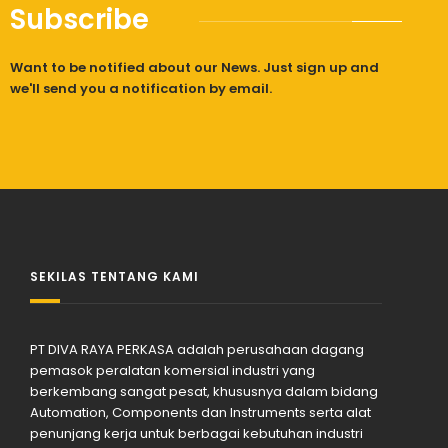
Subscribe
Want to be notified about our News. Just sign up and
we'll send you a notification by email.
SEKILAS TENTANG KAMI
PT DIVA RAYA PERKASA adalah perusahaan dagang
pemasok peralatan komersial industri yang
berkembang sangat pesat, khususnya dalam bidang
Automation, Components dan Instruments serta alat
penunjang kerja untuk berbagai kebutuhan industri