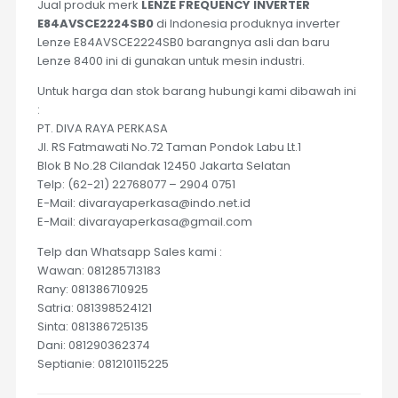
Jual produk merk
LENZE FREQUENCY INVERTER
E84AVSCE2224SB0
di Indonesia produknya inverter
Lenze E84AVSCE2224SB0 barangnya asli dan baru
Lenze 8400 ini di gunakan untuk mesin industri.
Untuk harga dan stok barang hubungi kami dibawah ini
:
PT. DIVA RAYA PERKASA
Jl. RS Fatmawati No.72 Taman Pondok Labu Lt.1
Blok B No.28 Cilandak 12450 Jakarta Selatan
Telp: (62-21) 22768077 – 2904 0751
E-Mail: divarayaperkasa@indo.net.id
E-Mail: divarayaperkasa@gmail.com
Telp dan Whatsapp Sales kami :
Wawan: 081285713183
Rany: 081386710925
Satria: 081398524121
Sinta: 081386725135
Dani: 081290362374
Septianie: 081210115225