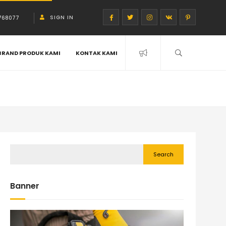
SIGN IN
768077
BRAND PRODUK KAMI
KONTAK KAMI
Search
Banner