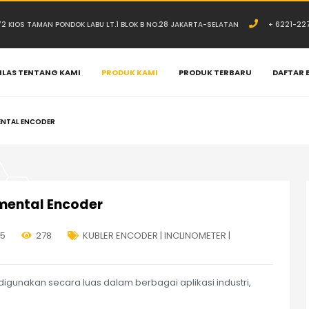
.72 KIOS TAMAN PONDOK LABU LT.1 BLOK B NO.28 JAKARTA-SELATAN
+ 6221-22
ILAS TENTANG KAMI
PRODUK KAMI
PRODUK TERBARU
DAFTAR 
MENTAL ENCODER
mental Encoder
25
278
KUBLER ENCODER | INCLINOMETER |
igunakan secara luas dalam berbagai aplikasi industri,