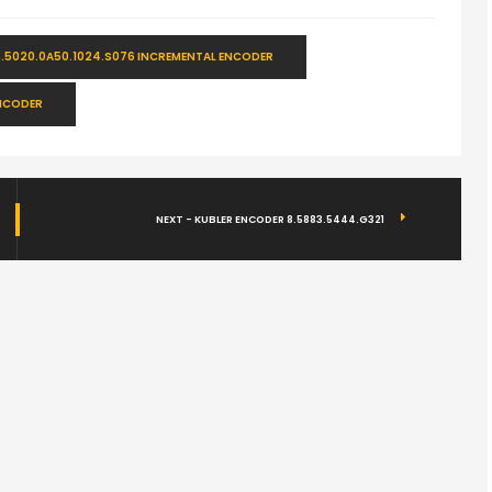
8.5020.0A50.1024.S076 INCREMENTAL ENCODER
ENCODER
NEXT - KUBLER ENCODER 8.5883.5444.G321