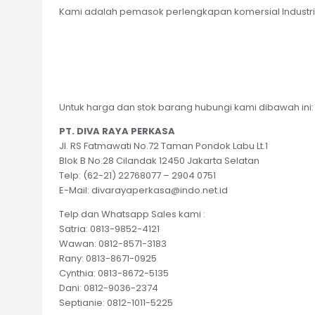
Kami adalah pemasok perlengkapan komersial Industri 
Untuk harga dan stok barang hubungi kami dibawah ini:
PT. DIVA RAYA PERKASA
Jl. RS Fatmawati No.72 Taman Pondok Labu Lt.1
Blok B No.28 Cilandak 12450 Jakarta Selatan
Telp: (62-21) 22768077 – 2904 0751
E-Mail: divarayaperkasa@indo.net.id
Telp dan Whatsapp Sales kami :
Satria: 0813-9852-4121
Wawan: 0812-8571-3183
Rany: 0813-8671-0925
Cynthia: 0813-8672-5135
Dani: 0812-9036-2374
Septianie: 0812-1011-5225