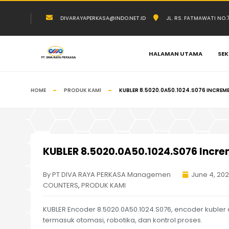
DIVARAYAPERKASA@INDO.NET.ID
JL. RS. FATMAWATI NO
HALAMAN UTAMA
SEK
HOME
PRODUK KAMI
KUBLER 8.5020.0A50.1024.S076 INCRE
KUBLER 8.5020.0A50.1024.S076 Incre
By PT DIVA RAYA PERKASA Managemen
June 4, 20
COUNTERS
,
PRODUK KAMI
KUBLER Encoder 8.5020.0A50.1024.S076, encoder kubler d
termasuk otomasi, robotika, dan kontrol proses.