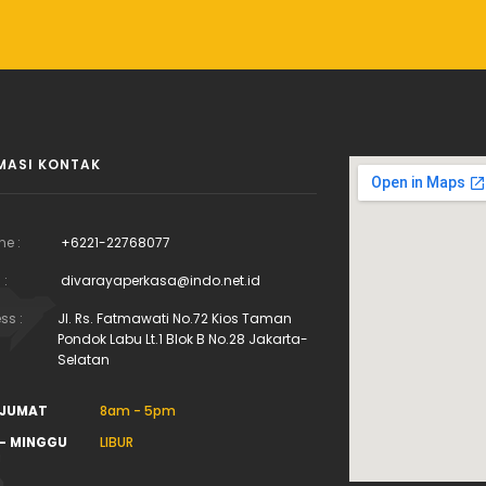
MASI KONTAK
ne :
+6221-22768077
 :
divarayaperkasa@indo.net.id
ss :
Jl. Rs. Fatmawati No.72 Kios Taman
Pondok Labu Lt.1 Blok B No.28 Jakarta-
Selatan
 JUMAT
8am - 5pm
- MINGGU
LIBUR