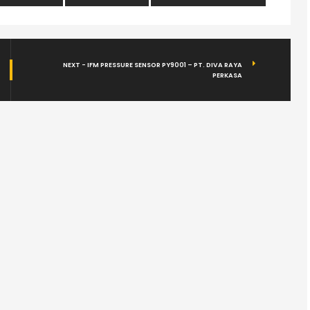
NEXT - IFM PRESSURE SENSOR PY9001 – PT. DIVA RAYA
PERKASA