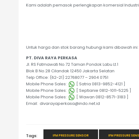
Kami adalah pemasok perlengkapan komersial Industri 
Untuk harga dan stok barang hubungi kami dibawah ini:
PT. DIVA RAYA PERKASA
Jl. RS Fatmawati No.72 Taman Pondok Labu Lt.1
Blok B No.28 Cilandak 12450 Jakarta Selatan
Telp Office: (62-21) 22768077 – 2904 0751
Mobile Phone Sales:
[ Satria 0813-9852-4121 ]
Mobile Phone Sales:
[ Septianie 0812-1011-5225 ]
Mobile Phone Sales:
[ Wawan 0812-8571-3183 ]
Email: divarayaperkasa@indo.net.id
Tags:
IFM PRESSURE SENSOR
IFM PRESSURE SEN