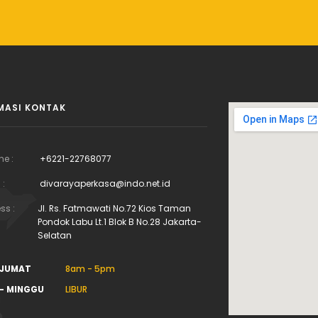
MASI KONTAK
ne :
+6221-22768077
 :
divarayaperkasa@indo.net.id
ss :
Jl. Rs. Fatmawati No.72 Kios Taman
Pondok Labu Lt.1 Blok B No.28 Jakarta-
Selatan
 JUMAT
8am - 5pm
- MINGGU
LIBUR