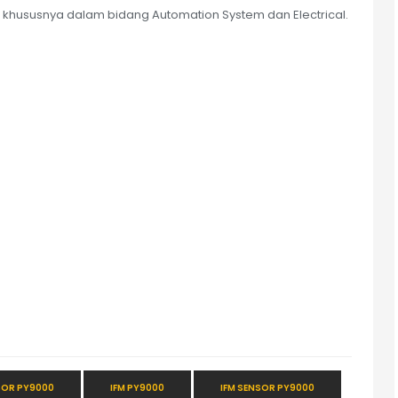
khususnya dalam bidang Automation System dan Electrical.
SOR PY9000
IFM PY9000
IFM SENSOR PY9000