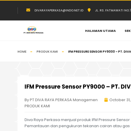
DIVARAYAPERKASA@INDO.NET.ID
JL. RS. FATMAWATI NO
HALAMAN UTAMA
SEK
HOME
PRODUK KAMI
IFM PRESSURE SENSOR PY9000 – PT. DIV
IFM Pressure Sensor PY9000 – PT. D
By PT DIVA RAYA PERKASA Managemen
October 31
PRODUK KAMI
Diva Raya Perkasa menjual produk IFM Pressure Sensor
Pemantauan dan pengukuran tekanan cairan atau gas da