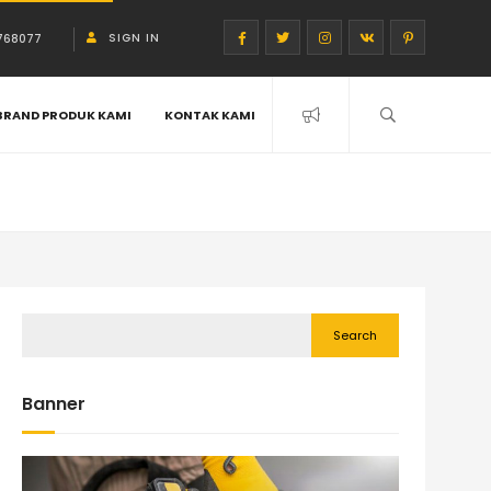
SIGN IN
768077
BRAND PRODUK KAMI
KONTAK KAMI
Search
Banner