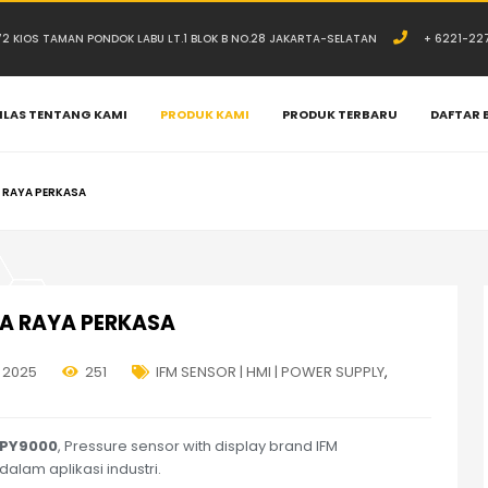
.72 KIOS TAMAN PONDOK LABU LT.1 BLOK B NO.28 JAKARTA-SELATAN
+ 6221-22
ILAS TENTANG KAMI
PRODUK KAMI
PRODUK TERBARU
DAFTAR 
A RAYA PERKASA
IVA RAYA PERKASA
, 2025
251
IFM SENSOR | HMI | POWER SUPPLY
,
PY9000
, Pressure sensor with display brand IFM
lam aplikasi industri.