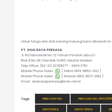
Untuk harga dan stok barang hubungi kami dibawah ini:
PT. DIVA RAYA PERKASA
Jl. RS Fatmawati No.72 Taman Pondok Labu Lt.1
Blok B No.28 Cilandak 12450 Jakarta Selatan
Telp Office: (62-21) 22768077 – 2904 0751
Mobile Phone Sales:
[ Satria 0813-9852-4121 ]
Mobile Phone Sales:
[ Wawan 0812-8571-3183 ]
Email: divarayaperkasa@indo.net.id
Tags:
HBM LOAD CELL
HBM LOAD CELL Z6FC3/50
Z6FC3 50KG
Z6FC3-100KG
Z6