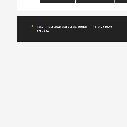
PREV - HBM LOAD CELL Z6FC3/200KG-1 – PT. DIVA RAYA
PERKASA