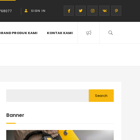
SIGN IN
768077
BRAND PRODUK KAMI
KONTAK KAMI
Search
Banner