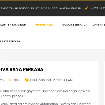
.72 KIOS TAMAN PONDOK LABU LT.1 BLOK B NO.28 JAKARTA-SELATAN
+ 6221-22
ILAS TENTANG KAMI
PRODUK KAMI
PRODUK TERBARU
DAFTAR 
VA RAYA PERKASA
 DIVA RAYA PERKASA
025
305
HBM Load Cell
,
PRODUK KAMI
M untuk mengukur gaya atau berat dalam berbagai aplikasi
 kontrol proses.
khususnya dalam bidang Automation System dan Electrical.