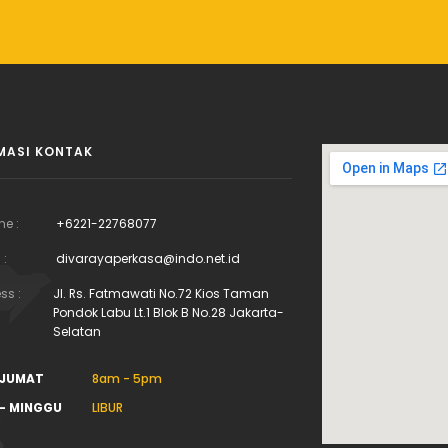
MASI KONTAK
ne :
+6221-22768077
 :
divarayaperkasa@indo.net.id
ss :
Jl. Rs. Fatmawati No.72 Kios Taman
Pondok Labu Lt.1 Blok B No.28 Jakarta-
Selatan
 JUMAT
8am - 5pm
- MINGGU
LIBUR