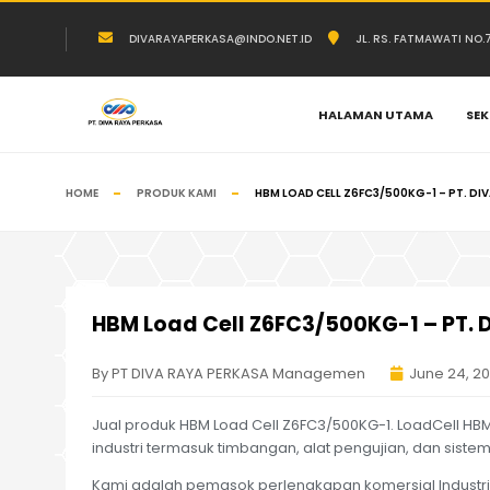
DIVARAYAPERKASA@INDO.NET.ID
JL. RS. FATMAWATI NO
HALAMAN UTAMA
SEK
HOME
PRODUK KAMI
HBM LOAD CELL Z6FC3/500KG-1 – PT. DI
HBM Load Cell Z6FC3/500KG-1 – PT.
By PT DIVA RAYA PERKASA Managemen
June 24, 2
Jual produk HBM Load Cell Z6FC3/500KG-1. LoadCell HB
industri termasuk timbangan, alat pengujian, dan sistem
Kami adalah pemasok perlengkapan komersial Industri 