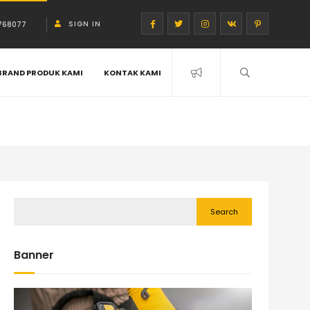
SIGN IN
768077
BRAND PRODUK KAMI
KONTAK KAMI
Search
Banner