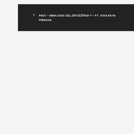
PREV - HBM LOAD CELL Z6FC3/10KG-1 – PT. DIVA RAYA
PERKASA