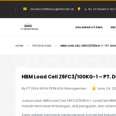
DIVARAYAPERKASA@INDO.NET.ID
JL. RS. FATMAWATI NO
HALAMAN UTAMA
SEK
HOME
PRODUK KAMI
HBM LOAD CELL Z6FC3/100KG-1 – PT. DI
HBM Load Cell Z6FC3/100KG-1 – PT. 
By PT DIVA RAYA PERKASA Managemen
June 24, 2
Jual produk HBM Load Cell Z6FC3/100KG-1. LoadCell HB
industri termasuk timbangan, alat pengujian, dan sistem
Kami adalah pemasok perlengkapan komersial Industri 