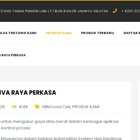
.72 KIOS TAMAN PONDOK LABU LT.1 BLOK B NO.28 JAKARTA-SELATAN
+ 6221-22
ILAS TENTANG KAMI
PRODUK KAMI
PRODUK TERBARU
DAFTAR 
VA RAYA PERKASA
DIVA RAYA PERKASA
025
1049
HBM Load Cell
,
PRODUK KAMI
M untuk mengukur gaya atau berat dalam berbagai aplikasi
 kontrol proses.
khususnya dalam bidang Automation System dan Electrical.