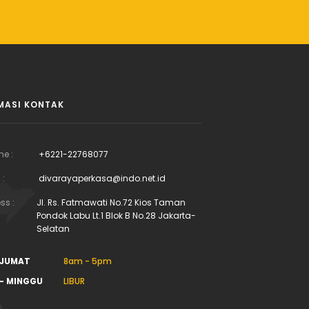
MASI KONTAK
ne :
+6221-22768077
 :
divarayaperkasa@indo.net.id
ss :
Jl. Rs. Fatmawati No.72 Kios Taman
Pondok Labu Lt.1 Blok B No.28 Jakarta-
Selatan
 JUMAT
8am - 5pm
- MINGGU
LIBUR