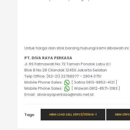
Untuk harga dan stok barang hubungi kami dibawah ini:
PT. DIVA RAYA PERKASA
Jl. RS Fatmawati No.72 Taman Pondok Labu Lt.1
Blok B No.28 Cilandak 12450 Jakarta Selatan
Telp Office: (62-21) 22768077 – 2904 0751
Mobile Phone Sales:
[ Satria 0813-9852-4121 ]
Mobile Phone Sales:
[ Wawan 0812-8571-3183 ]
Email: divarayaperkasa@indo.net.id
Tags:
HBM LOAD CELL Z6FC3/100KG-1
HBM Z6FC