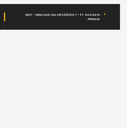
NEXT - HBM LOAD CELL Z6FC3/50KG-1 – PT. DIVA RAYA
PERKASA