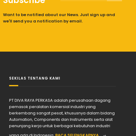
Subscribe
Want to be notified about our News. Just sign up and
we'll send you a notification by email.
SEKILAS TENTANG KAMI
PT DIVA RAYA PERKASA adalah perusahaan dagang
pemasok peralatan komersial industri yang
berkembang sangat pesat, khususnya dalam bidang
Automation, Components dan Instruments serta alat
penunjang kerja untuk berbagai kebutuhan industri
yang ada di Indonesia.
BACA SELENGKAPNYA