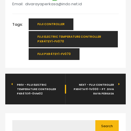
Email: divarayaperkasa@indo.net.id
Tags:
FUJI CONTROLLER
FUJI ELECTRIC TEMPERATURE CONTROLLER
PXR4TEY1-FV070
FUJI PXR4TEY1-FV070
PREV - FUJI ELECTRIC
NEXT - FUJI CONTROLLER
TEMPERATURE CONTROLLER
PXR4TAY1-1V000 – PT. DIVA
PXR4TEY1-0VM02
RAYA PERKASA
Search