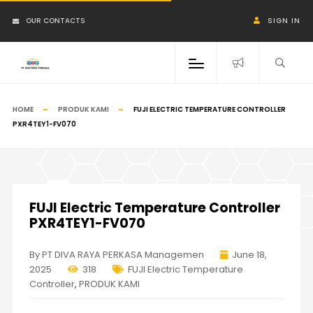
OUR CONTACTS
SIGN IN
HOME
PRODUK KAMI
FUJI ELECTRIC TEMPERATURE CONTROLLER
PXR4TEY1-FV070
FUJI Electric Temperature Controller
PXR4TEY1-FV070
By PT DIVA RAYA PERKASA Managemen
June 18,
2025
318
FUJI Electric Temperature
Controller
,
PRODUK KAMI