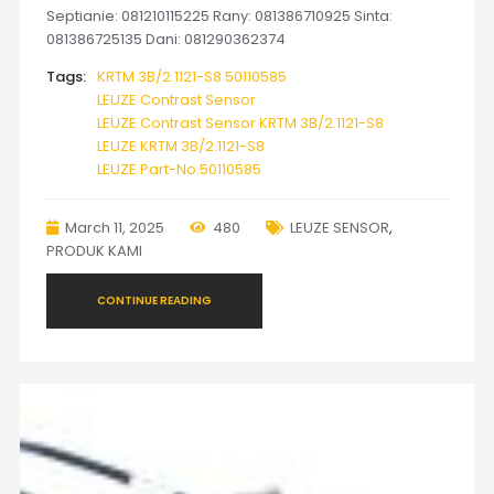
Septianie: 081210115225 Rany: 081386710925 Sinta:
081386725135 Dani: 081290362374
Tags:
KRTM 3B/2.1121-S8 50110585
LEUZE Contrast Sensor
LEUZE Contrast Sensor KRTM 3B/2.1121-S8
LEUZE KRTM 3B/2.1121-S8
LEUZE Part-No.50110585
March 11, 2025
480
LEUZE SENSOR
,
PRODUK KAMI
CONTINUE READING