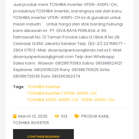
Jual produk merk TOSHIBA inverter VFS15-4110PL-CH,
produknya TOSHIBA inverter, barangnya asli dan baru,
TOSHIBA inverter VFS15-4110PL-CH ini di gunakan untuk
mesin industri. Untuk harga dan stok barang hubungi
kami dibawah ini : PT. DIVA RAYA PERKASA Jl. RS
Fatmawati No.72 Taman Pondok Labu Lt.1 Blok B No.28
Cilandak 12450 Jakarta Selatan Telp: (62-21) 22768077 –
2904 0751 E-Mail: divarayaperkasa@indo.net.id E-Mail:
divarayaperkasa@gmail.com Telp dan Whatsapp
Sales kami : Wawan: 081285713183 Satria: 081398524121
Septianie: 081210115225 Rany: 081386710925 Sinta:
081386725135 Dani: 081290362374
Tags:
TOSHIBA Inverter
TOSHIBA Inverter | VFS15-4110PL-CH
TOSHIBA VFS15-4110PL-CH
VFS15-4110PL-CH
March 13, 2025
513
PRODUK KAMI
,
TOSHIBA INVERTER
CONTINUE READING