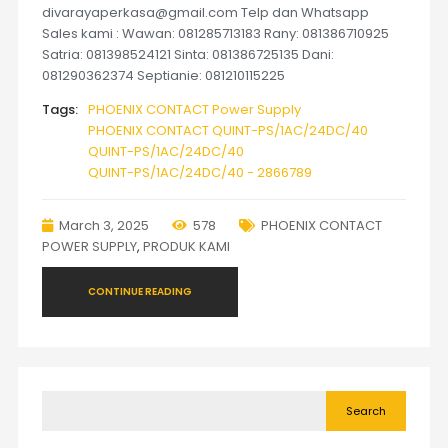
divarayaperkasa@gmail.com Telp dan Whatsapp
Sales kami : Wawan: 081285713183 Rany: 081386710925
Satria: 081398524121 Sinta: 081386725135 Dani:
081290362374 Septianie: 081210115225
Tags:
PHOENIX CONTACT Power Supply
PHOENIX CONTACT QUINT-PS/1AC/24DC/40
QUINT-PS/1AC/24DC/40
QUINT-PS/1AC/24DC/40 - 2866789
March 3, 2025
578
PHOENIX CONTACT
POWER SUPPLY
,
PRODUK KAMI
CONTINUE READING
Search