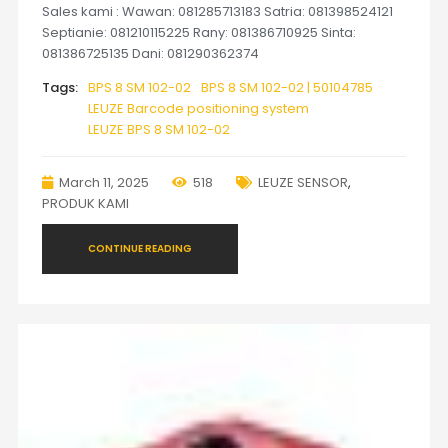
Sales kami : Wawan: 081285713183 Satria: 081398524121
Septianie: 081210115225 Rany: 081386710925 Sinta:
081386725135 Dani: 081290362374
Tags:
BPS 8 SM 102-02
BPS 8 SM 102-02 | 50104785
LEUZE Barcode positioning system
LEUZE BPS 8 SM 102-02
March 11, 2025
518
LEUZE SENSOR
,
PRODUK KAMI
CONTINUE READING