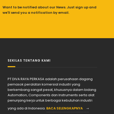
Want to be notified about our News. Just sign up and
we'll send you a notification by email.
SEKILAS TENTANG KAMI
PT DIVA RAYA PERKASA adalah perusahaan dagang
pemasok peralatan komersial industri yang
berkembang sangat pesat, khususnya dalam bidang
Automation, Components dan Instruments serta alat
penunjang kerja untuk berbagai kebutuhan industri
yang ada di Indonesia.
BACA SELENGKAPNYA