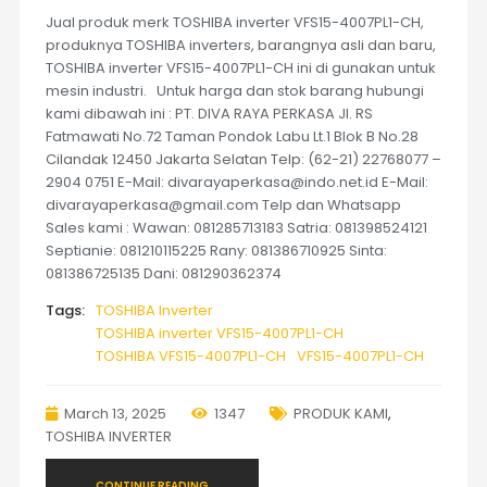
Jual produk merk TOSHIBA inverter VFS15-4007PL1-CH,
produknya TOSHIBA inverters, barangnya asli dan baru,
TOSHIBA inverter VFS15-4007PL1-CH ini di gunakan untuk
mesin industri. Untuk harga dan stok barang hubungi
kami dibawah ini : PT. DIVA RAYA PERKASA Jl. RS
Fatmawati No.72 Taman Pondok Labu Lt.1 Blok B No.28
Cilandak 12450 Jakarta Selatan Telp: (62-21) 22768077 –
2904 0751 E-Mail: divarayaperkasa@indo.net.id E-Mail:
divarayaperkasa@gmail.com Telp dan Whatsapp
Sales kami : Wawan: 081285713183 Satria: 081398524121
Septianie: 081210115225 Rany: 081386710925 Sinta:
081386725135 Dani: 081290362374
Tags:
TOSHIBA Inverter
TOSHIBA inverter VFS15-4007PL1-CH
TOSHIBA VFS15-4007PL1-CH
VFS15-4007PL1-CH
March 13, 2025
1347
PRODUK KAMI
,
TOSHIBA INVERTER
CONTINUE READING