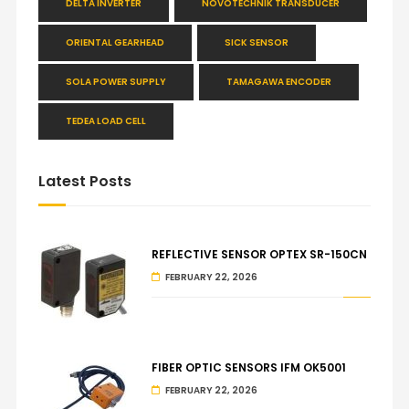
DELTA INVERTER
NOVOTECHNIK TRANSDUCER
ORIENTAL GEARHEAD
SICK SENSOR
SOLA POWER SUPPLY
TAMAGAWA ENCODER
TEDEA LOAD CELL
Latest Posts
REFLECTIVE SENSOR OPTEX SR-150CN
FEBRUARY 22, 2026
FIBER OPTIC SENSORS IFM OK5001
FEBRUARY 22, 2026