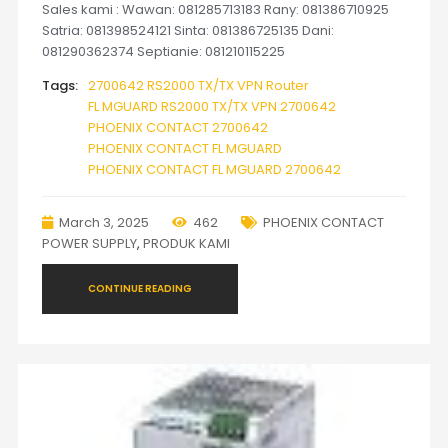
Sales kami : Wawan: 081285713183 Rany: 081386710925
Satria: 081398524121 Sinta: 081386725135 Dani:
081290362374 Septianie: 081210115225
Tags:
2700642 RS2000 TX/TX VPN Router
FL MGUARD RS2000 TX/TX VPN 2700642
PHOENIX CONTACT 2700642
PHOENIX CONTACT FL MGUARD
PHOENIX CONTACT FL MGUARD 2700642
March 3, 2025
462
PHOENIX CONTACT
POWER SUPPLY
,
PRODUK KAMI
CONTINUE READING