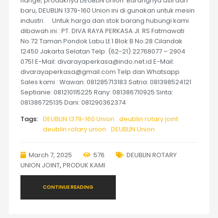
flange, produknya DEUBLIN Union Barangnya asli dan
baru, DEUBLIN 1379-160 Union ini di gunakan untuk mesin
industri. Untuk harga dan stok barang hubungi kami
dibawah ini : PT. DIVA RAYA PERKASA Jl. RS Fatmawati
No.72 Taman Pondok Labu Lt.1 Blok B No.28 Cilandak
12450 Jakarta Selatan Telp: (62-21) 22768077 – 2904
0751 E-Mail: divarayaperkasa@indo.net.id E-Mail:
divarayaperkasa@gmail.com Telp dan Whatsapp
Sales kami : Wawan: 081285713183 Satria: 081398524121
Septianie: 081210115225 Rany: 081386710925 Sinta:
081386725135 Dani: 081290362374
Tags:
DEUBLIN 1379-160 Union
deublin rotary joint
deublin rotary union
DEUBLIN Union
March 7, 2025
576
DEUBLIN ROTARY
UNION JOINT
,
PRODUK KAMI
CONTINUE READING