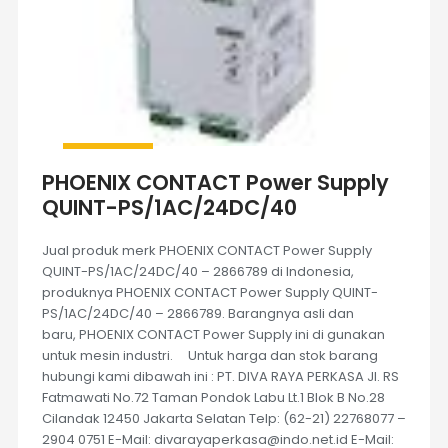
PHOENIX CONTACT Power Supply
QUINT-PS/1AC/24DC/40
Jual produk merk PHOENIX CONTACT Power Supply
QUINT-PS/1AC/24DC/40 – 2866789 di Indonesia,
produknya PHOENIX CONTACT Power Supply QUINT-
PS/1AC/24DC/40 – 2866789. Barangnya asli dan
baru, PHOENIX CONTACT Power Supply ini di gunakan
untuk mesin industri. Untuk harga dan stok barang
hubungi kami dibawah ini : PT. DIVA RAYA PERKASA Jl. RS
Fatmawati No.72 Taman Pondok Labu Lt.1 Blok B No.28
Cilandak 12450 Jakarta Selatan Telp: (62-21) 22768077 –
2904 0751 E-Mail: divarayaperkasa@indo.net.id E-Mail: