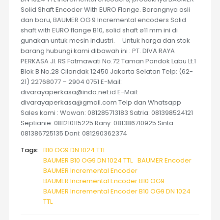
Solid Shaft Encoder With EURO Flange. Barangnya asli
dan baru, BAUMER OG 9 Incremental encoders Solid
shaft with EURO flange B10, solid shaft ø11 mm ini di
gunakan untuk mesin industri. Untuk harga dan stok
barang hubungi kami dibawah ini : PT. DIVA RAYA
PERKASA Jl. RS Fatmawati No.72 Taman Pondok Labu Lt.1
Blok B No.28 Cilandak 12450 Jakarta Selatan Telp: (62-
21) 22768077 – 2904 0751 E-Mail:
divarayaperkasa@indo.net.id E-Mail:
divarayaperkasa@gmail.com Telp dan Whatsapp
Sales kami : Wawan: 081285713183 Satria: 081398524121
Septianie: 081210115225 Rany: 081386710925 Sinta:
081386725135 Dani: 081290362374
Tags:
B10 OG9 DN 1024 TTL
BAUMER B10 OG9 DN 1024 TTL
BAUMER Encoder
BAUMER Incremental Encoder
BAUMER Incremental Encoder B10 OG9
BAUMER Incremental Encoder B10 OG9 DN 1024
TTL