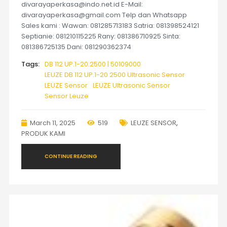
divarayaperkasa@indo.net.id E-Mail:
divarayaperkasa@gmail.com Telp dan Whatsapp
Sales kami : Wawan: 081285713183 Satria: 081398524121
Septianie: 081210115225 Rany: 081386710925 Sinta:
081386725135 Dani: 081290362374
Tags:
DB 112 UP.1-20.2500 | 50109000
LEUZE DB 112 UP.1-20 2500 Ultrasonic Sensor
LEUZE Sensor
LEUZE Ultrasonic Sensor
Sensor Leuze
March 11, 2025
519
LEUZE SENSOR
,
PRODUK KAMI
CONTINUE READING