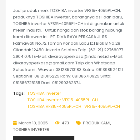
Jual produk merk TOSHIBA inverter VFS15-4055PL-CH,
produknya TOSHIBA inverter, barangnya asli dan baru,
TOSHIBA inverter VFS15-4055PL-CH ini di gunakan untuk
mesin industri. Untuk harga dan stok barang hubungi
kami dibawah ini : PT. DIVA RAYA PERKASA Jl. RS
Fatmawati No.72 Taman Pondok Labu Lt.1 Blok B No.28
Cilandak 12450 Jakarta Selatan Telp: (62-21) 22768077 –
2904 0751 E-Mail: divarayaperkasa@indo.net.id E-Mail:
divarayaperkasa@gmail.com Telp dan Whatsapp
Sales kami : Wawan: 081285713183 Satria: 081398524121
Septianie: 081210115225 Rany: 081386710925 Sinta:
081386725135 Dani: 081290362374
Tags:
TOSHIBA Inverter
TOSHIBA Inverter VFS15-4055PL-CH
TOSHIBA VFS15-4055PL-CH
VFS15-4055PL-CH
March 13, 2025
473
PRODUK KAMI
,
TOSHIBA INVERTER